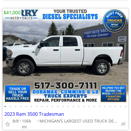
$41,000
•
•
•
•
•
•
•
•
•
•
•
•
•
•
•
•
•
•
•
•
•
•
•
•
2023 Ram 3500 Tradesman
8/8
106k
MICHIGAN’S LARGEST USED TRUCK DEALER
mi