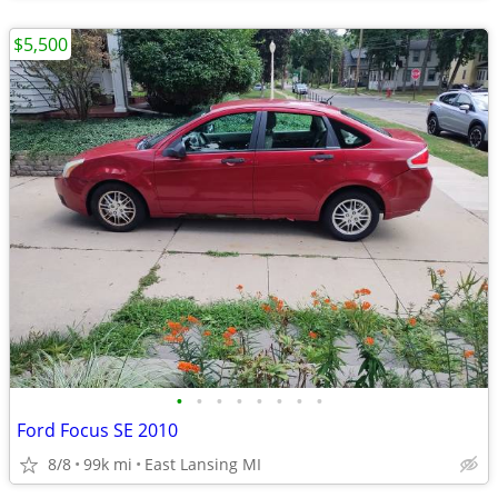
$5,500
•
•
•
•
•
•
•
•
Ford Focus SE 2010
8/8
99k mi
East Lansing MI