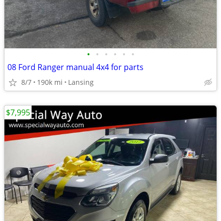
•
•
•
•
•
•
08 Ford Ranger manual 4x4 for parts
8/7
190k mi
Lansing
$7,995