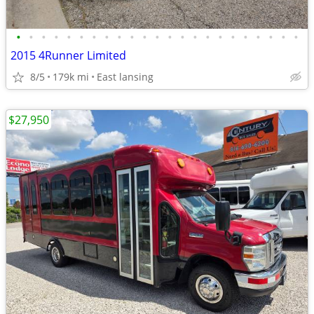
•
•
•
•
•
•
•
•
•
•
•
•
•
•
•
•
•
•
•
•
•
•
•
2015 4Runner Limited
8/5
179k mi
East lansing
$27,950