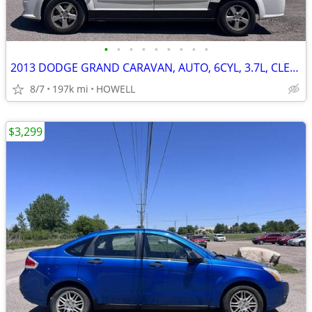
•
•
•
•
•
•
•
•
•
2013 DODGE GRAND CARAVAN, AUTO, 6CYL, 3.7L, CLEAN, RUNS GOOD
8/7
197k mi
HOWELL
$3,299