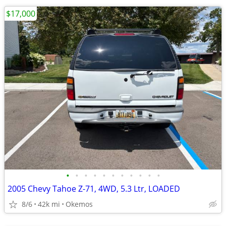
$17,000
•
•
•
•
•
•
•
•
•
•
•
2005 Chevy Tahoe Z-71, 4WD, 5.3 Ltr, LOADED
8/6
42k mi
Okemos