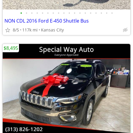
•
•
•
•
•
•
•
•
•
•
•
•
•
•
•
•
•
•
NON CDL 2016 Ford E-450 Shuttle Bus
8/5
117k mi
Kansas City
$8,495