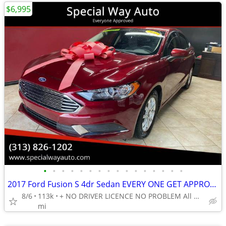
$6,995
•
•
•
•
•
•
•
•
•
•
•
•
•
•
•
•
2017 Ford Fusion S 4dr Sedan EVERY ONE GET APPROVED 0 DOWN
8/6
113k
+ NO DRIVER LICENCE NO PROBLEM All DONE IN HOUSE PLATE TITLE
mi