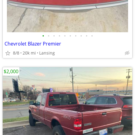
•
•
•
•
•
•
•
•
•
•
Chevrolet Blazer Premier
8/8
20k mi
Lansing
$2,000