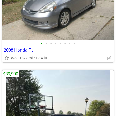
•
•
•
•
•
•
•
•
2008 Honda Fit
8/8
132k mi
DeWitt
$39,900