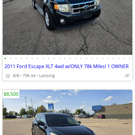
•
•
•
•
•
•
•
•
•
•
•
•
•
•
•
•
•
•
•
•
•
•
•
•
2011 Ford Escape XLT 4wd w/ONLY 78k Miles! 1 OWNER
8/8
79k mi
Lansing
$8,500