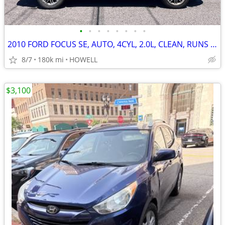
•
•
•
•
•
•
•
•
2010 FORD FOCUS SE, AUTO, 4CYL, 2.0L, CLEAN, RUNS GOOD
8/7
180k mi
HOWELL
$3,100