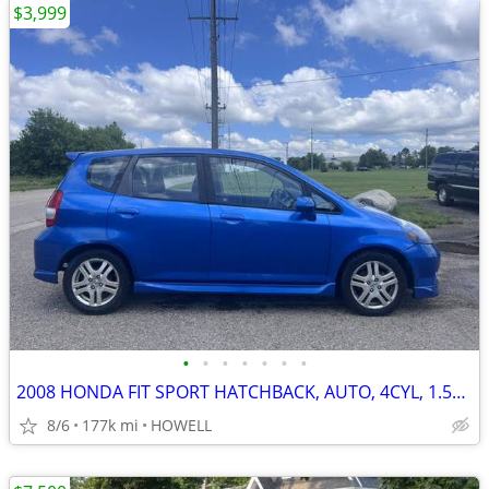
$3,999
•
•
•
•
•
•
•
2008 HONDA FIT SPORT HATCHBACK, AUTO, 4CYL, 1.5L, CLEAN, RUNS GOOD
8/6
177k mi
HOWELL