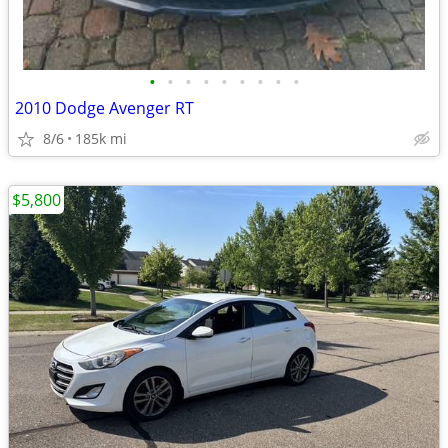
•
•
•
•
•
•
•
•
•
2010 Dodge Avenger RT
8/6
185k mi
$5,800