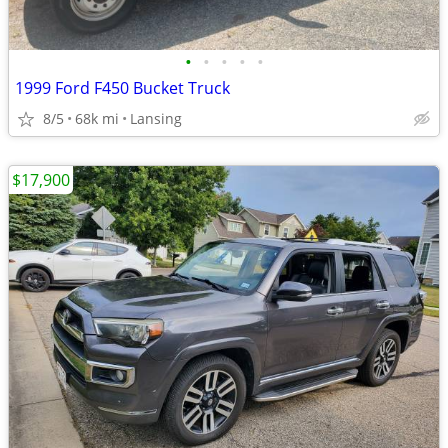
•
•
•
•
•
1999 Ford F450 Bucket Truck
8/5
68k mi
Lansing
$17,900