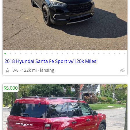
•
•
•
•
•
•
•
•
•
•
•
•
•
•
•
•
•
•
•
•
•
•
•
•
2018 Hyundai Santa Fe Sport w/120k Miles!
8/8
122k mi
lansing
$5,000