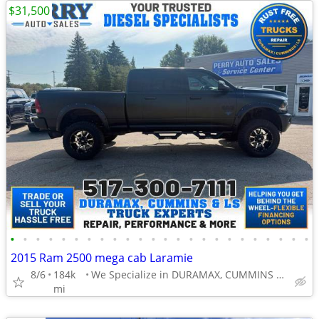
$31,500
•
•
•
•
•
•
•
•
•
•
•
•
•
•
•
•
•
•
•
•
•
•
•
•
2015 Ram 2500 mega cab Laramie
8/6
184k
We Specialize in DURAMAX, CUMMINS & LS TRUCKS
mi