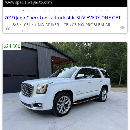
•
•
•
•
•
•
•
•
•
•
•
•
•
•
•
•
•
2019 Jeep Cherokee Latitude 4dr SUV EVERY ONE GET APPROVED 0 DOWN
8/5
103k
+ NO DRIVER LICENCE NO PROBLEM All DONE IN HOUSE PLATE TITLE
mi
$24,900