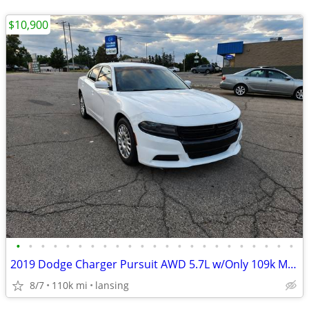
$10,900
•
•
•
•
•
•
•
•
•
•
•
•
•
•
•
•
•
•
•
•
•
•
•
2019 Dodge Charger Pursuit AWD 5.7L w/Only 109k Miles!
8/7
110k mi
lansing