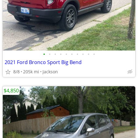
•
•
•
•
•
•
•
•
•
•
2021 Ford Bronco Sport Big Bend
8/8
205k mi
Jackson
$4,850