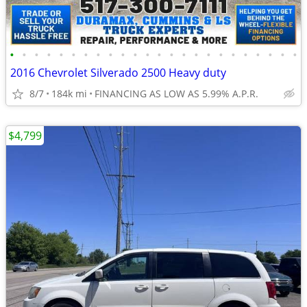
•
•
•
•
•
•
•
•
•
•
•
•
•
•
•
•
•
•
•
•
•
•
•
•
2016 Chevrolet Silverado 2500 Heavy duty
8/7
184k mi
FINANCING AS LOW AS 5.99% A.P.R.
$4,799