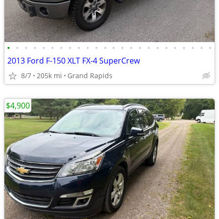
•
•
•
•
•
•
•
•
•
•
•
•
•
•
•
•
•
•
•
•
•
•
•
•
2013 Ford F-150 XLT FX-4 SuperCrew
8/7
205k mi
Grand Rapids
$4,900