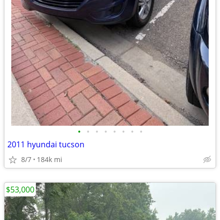
•
•
•
•
•
•
•
•
2011 hyundai tucson
8/7
184k mi
$53,000