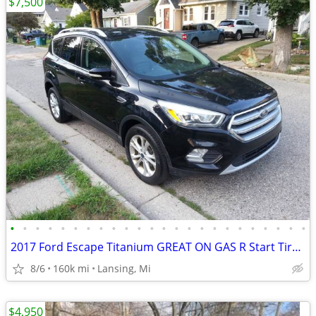
$7,500
•
•
•
•
•
•
•
•
•
•
•
•
•
•
•
•
•
•
•
•
•
•
•
•
2017 Ford Escape Titanium GREAT ON GAS R Start Tires R Cam $7,500/BO
8/6
160k mi
Lansing, Mi
$4,950