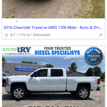
•
•
•
•
•
•
•
•
•
•
•
•
•
•
•
•
•
•
2016 Chevrolet Traverse AWD 170k Miles - Runs & Drives Great
8/7
177k mi
Dimondale
$29,950