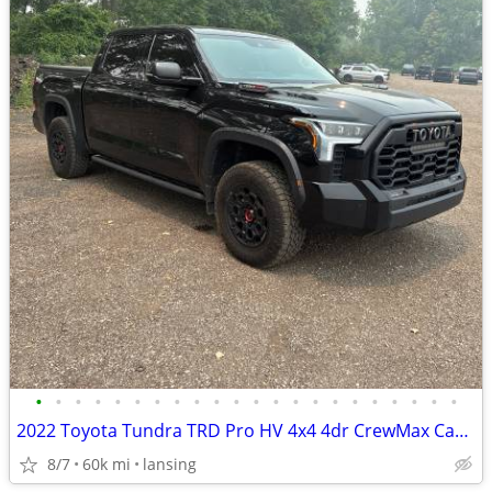
•
•
•
•
•
•
•
•
•
•
•
•
•
•
•
•
•
•
•
•
•
•
2022 Toyota Tundra TRD Pro HV 4x4 4dr CrewMax Cab Pickup SB
8/7
60k mi
lansing