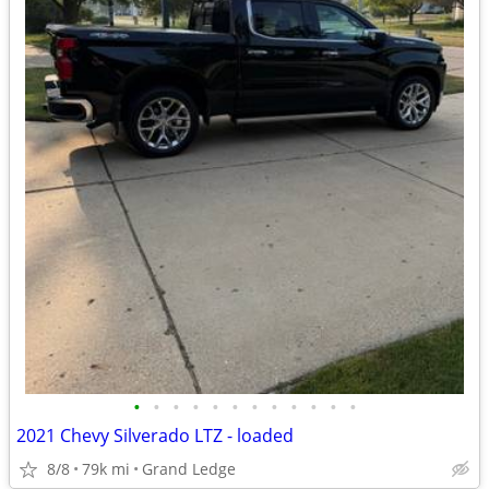
•
•
•
•
•
•
•
•
•
•
•
•
2021 Chevy Silverado LTZ - loaded
8/8
79k mi
Grand Ledge