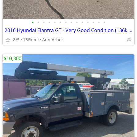
•
•
•
•
•
•
•
•
•
•
•
•
•
•
2016 Hyundai Elantra GT - Very Good Condition (136k Miles)
8/5
136k mi
Ann Arbor
$10,300