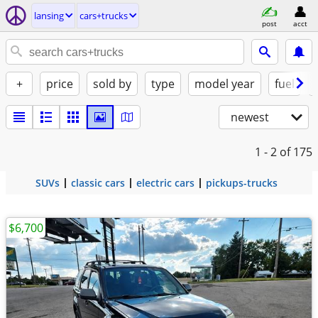
lansing
cars+trucks
post
acct
+
price
sold by
type
model year
fuel
newest
1 - 2
of 175
SUVs
classic cars
electric cars
pickups-trucks
$6,700