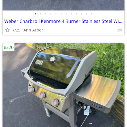
•
•
•
•
•
•
•
•
•
•
•
•
Weber Charbroil Kenmore 4 Burner Stainless Steel With Side Burner
7/25
Ann Arbor
$320