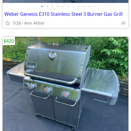
•
•
•
•
•
•
•
•
•
•
Weber Genesis E310 Stainless Steel 3 Burner Gas Grill
7/26
Ann Arbor
$420