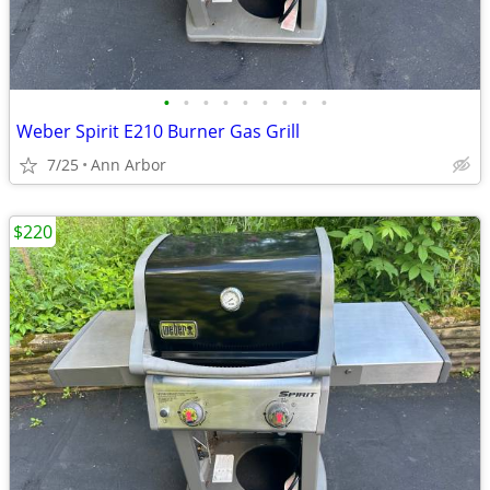
•
•
•
•
•
•
•
•
•
Weber Spirit E210 Burner Gas Grill
7/25
Ann Arbor
$220