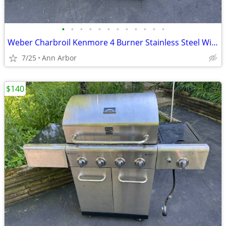
•
•
•
•
•
•
•
•
•
•
•
•
Weber Charbroil Kenmore 4 Burner Stainless Steel With Side Burner
7/25
Ann Arbor
$140