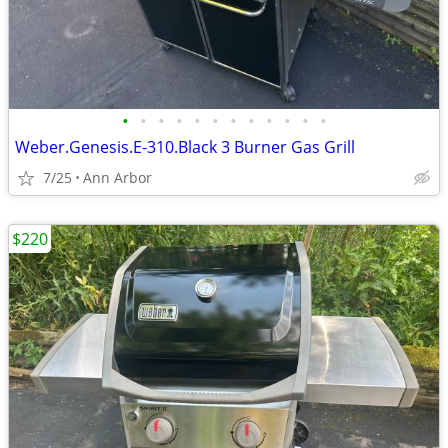
•
•
•
•
•
•
•
•
•
•
•
•
Weber.Genesis.E-310.Black 3 Burner Gas Grill
7/25
Ann Arbor
$220