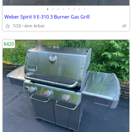
•
•
•
•
•
•
•
•
Weber Spirit II E-310 3 Burner Gas Grill
7/25
Ann Arbor
$420