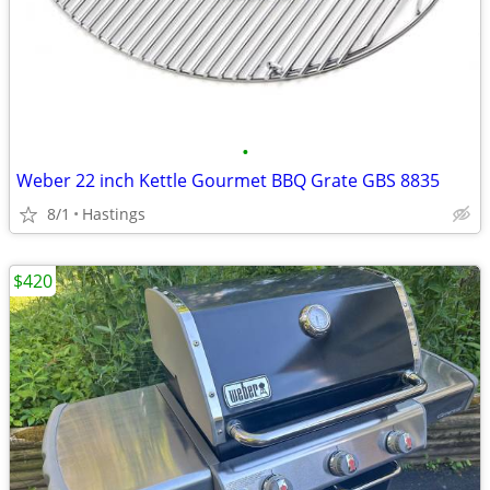
•
Weber 22 inch Kettle Gourmet BBQ Grate GBS 8835
8/1
Hastings
$420