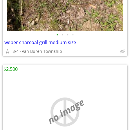
•
•
•
•
weber charcoal grill medium size
8/4
Van Buren Township
$2,500
no image