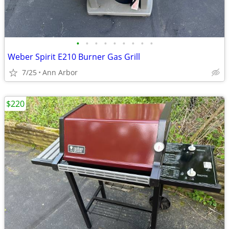
•
•
•
•
•
•
•
•
•
Weber Spirit E210 Burner Gas Grill
7/25
Ann Arbor
$220