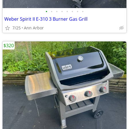
•
•
•
•
•
•
•
•
Weber Spirit II E-310 3 Burner Gas Grill
7/25
Ann Arbor
$320