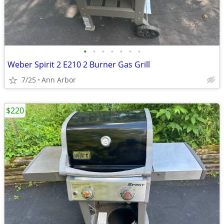
•
•
•
•
•
•
•
Weber Spirit 2 E210 2 Burner Gas Grill
7/25
Ann Arbor
$220