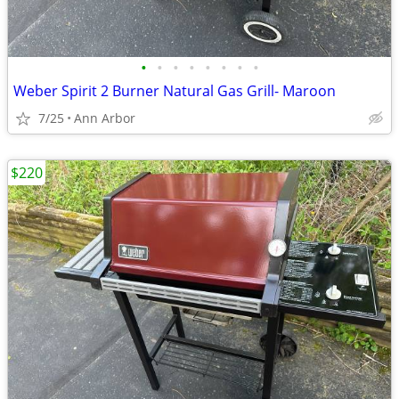
•
•
•
•
•
•
•
•
Weber Spirit 2 Burner Natural Gas Grill- Maroon
7/25
Ann Arbor
$220