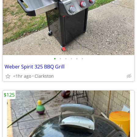
•
•
•
•
•
•
Weber Spirit 325 BBQ Grill
<1hr ago
Clarkston
$125