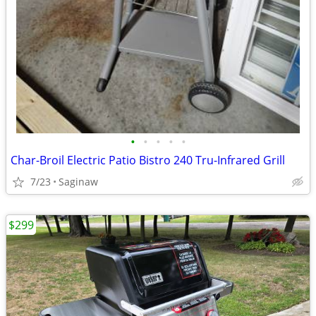
•
•
•
•
•
Char-Broil Electric Patio Bistro 240 Tru-Infrared Grill
7/23
Saginaw
$299