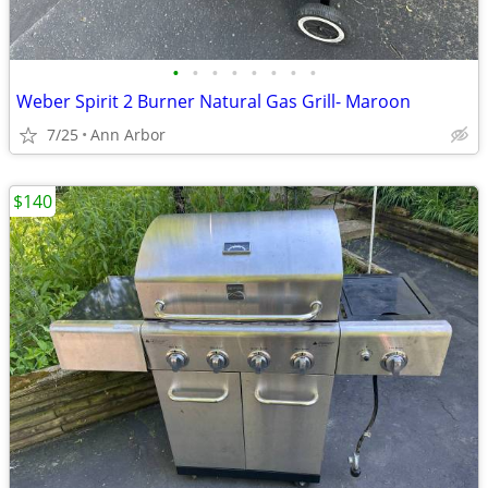
•
•
•
•
•
•
•
•
Weber Spirit 2 Burner Natural Gas Grill- Maroon
7/25
Ann Arbor
$140