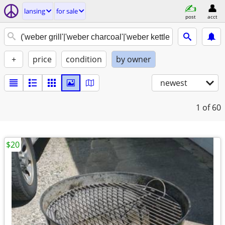
lansing
for sale
post
acct
+
price
condition
by owner
newest
1
of 60
$20