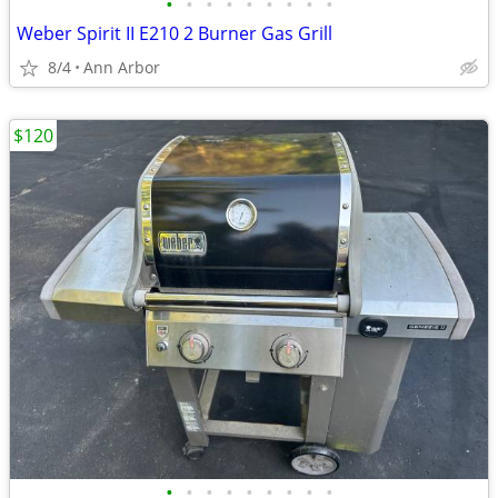
•
•
•
•
•
•
•
•
•
Weber Spirit II E210 2 Burner Gas Grill
8/4
Ann Arbor
$120
•
•
•
•
•
•
•
•
•