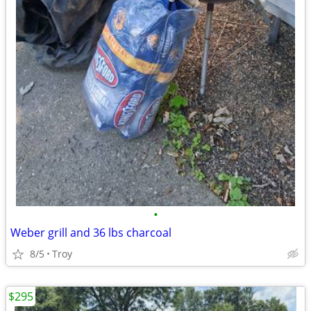
•
Weber grill and 36 lbs charcoal
8/5
Troy
$295