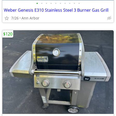
•
•
•
•
•
•
•
•
•
•
Weber Genesis E310 Stainless Steel 3 Burner Gas Grill
7/26
Ann Arbor
$120