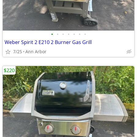
•
•
•
•
•
•
•
Weber Spirit 2 E210 2 Burner Gas Grill
7/25
Ann Arbor
$220